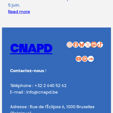
5 juin.
Read more
Instagram
Facebook
Bluesky
X
Mastodon
TikTok
CNAPD
YouTube
Spotify
SoundCloud
Contactez-nous
!
Téléphone : +32 2 640 52 62
E-mail : info@cnapd.be
Adresse : Rue de l’Éclipse 6, 1000 Bruxelles