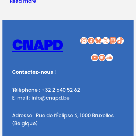
Read more
Instagram
Facebook
Bluesky
X
Mastodon
TikTok
CNAPD
YouTube
Spotify
SoundCloud
Contactez-nous
!
Téléphone : +32 2 640 52 62
E-mail : info@cnapd.be
Adresse : Rue de l’Éclipse 6, 1000 Bruxelles
(Belgique)