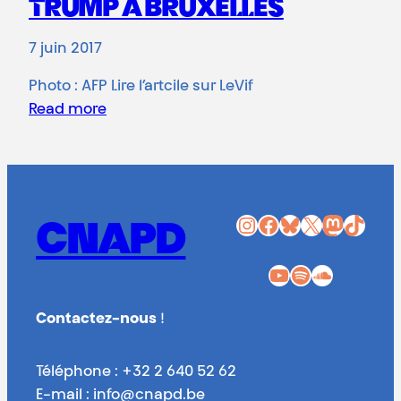
TRUMP À BRUXELLES
7 juin 2017
Photo : AFP Lire l’artcile sur LeVif
Read more
Instagram
Facebook
Bluesky
X
Mastodon
TikTok
CNAPD
YouTube
Spotify
SoundCloud
Contactez-nous
!
Téléphone : +32 2 640 52 62
E-mail : info@cnapd.be