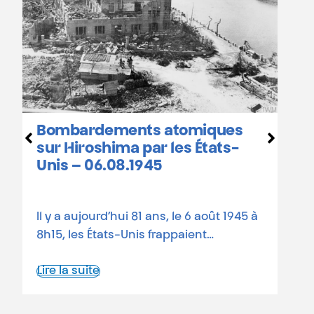
H
Bombardements atomiques
c
sur Hiroshima par les États-
Unis – 06.08.1945
8
Il y a aujourd’hui 81 ans, le 6 août 1945 à
a
8h15, les États-Unis frappaient…
a
Lire la suite
L