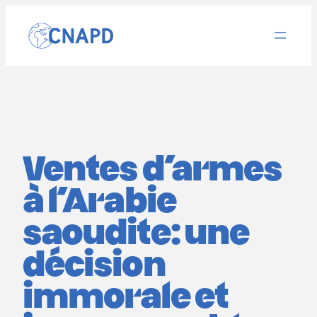
Aller
au
contenu
Ventes d’armes
à l’Arabie
saoudite: une
décision
immorale et