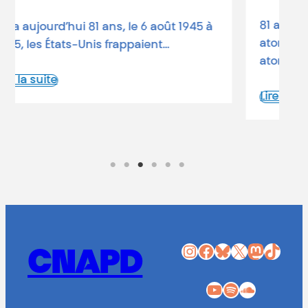
81 ans depuis les bombardements
atomiques Le 6 août 1945, une bombe
atomique états-unienne rasait…
Lire la suite
Instagram
Facebook
Bluesky
X
Mastodon
TikTok
CNAPD
YouTube
Spotify
SoundCloud