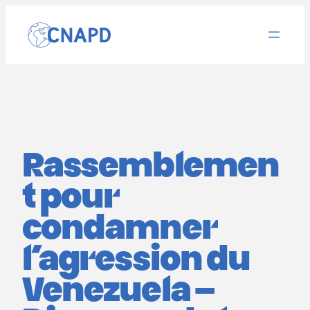
Aller
au
contenu
Rassemblemen
t pour
condamner
l’agression du
Venezuela –