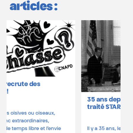
articles :
35 ans depuis la signature du
traité START – 31.07.1991
Il y a 35 ans, les États-Unis et l’URSS