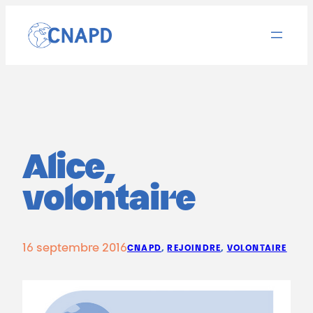
Aller
au
contenu
Alice,
volontaire
16 septembre 2016
CNAPD
, 
REJOINDRE
, 
VOLONTAIRE