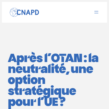
Aller
au
contenu
Après l’OTAN : la
neutralité, une
option
stratégique
pour l’UE ?