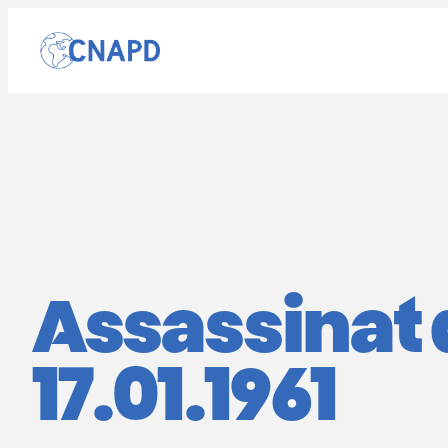
Aller
au
contenu
Assassinat
17.01.1961