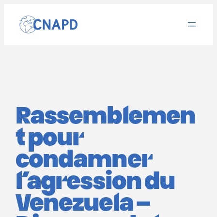
Aller
au
contenu
Rassemblemen
t pour
condamner
l’agression du
Venezuela –