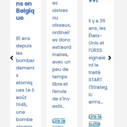
991
es
ns en
Belgiq
oisives
3
ue
ou
Il y a 35
oiseaux,
ans, les
ordinair
3
États-
81 ans
es donc
ju
Unis et
depuis
extraord
j
l’URSS
les
inaires,
m
signaie
bombar
avec un
e
nt le
dement
peu de
C
traité
s
temps
l
START
atomiq
libre et
d
(Strateg
ues Le 6
l’envie
ê
ic
août
de s’inv
h
arms…
1945,
estir…
s
une
l
Lire la
bombe
Lire la
e
suite