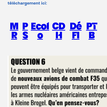
téléchargement ici:
M
P
Ecol
CD
Dé
PT
R
S
o
H
FI
B