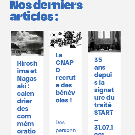
Nos derniers
articles :
La
35
C
CNAP
Hirosh
ans
e
D
ima et
depui
T
recrut
Nagas
s la
e des
aki :
signat
ê
bénév
calen
ure du
oles !
drier
traité
n
des
START
Ê
com
–
l
Des
mém
31.07.1
personn
oratio