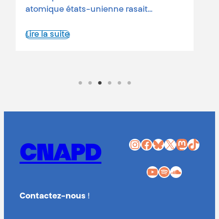
atomique états-unienne rasait…
Lire la suite
Instagram
Facebook
Bluesky
X
Mastodon
TikTok
CNAPD
YouTube
Spotify
SoundCloud
Contactez-nous
!