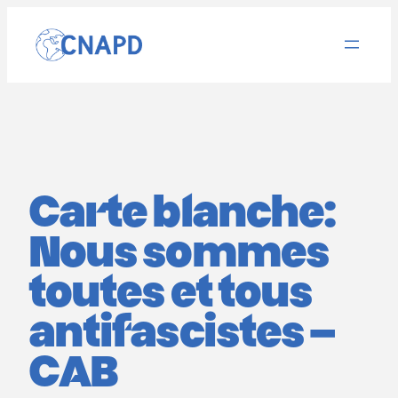
Aller
au
contenu
Carte blanche:
Nous sommes
toutes et tous
antifascistes –
CAB