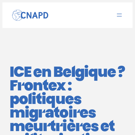
Aller
au
contenu
ICE en Belgique ?
Frontex :
politiques
migratoires
meurtrières et