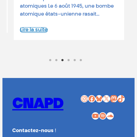
L
atomiques Le 6 août 1945, une bombe
atomique états-unienne rasait…
Lire la suite
Instagram
Facebook
Bluesky
X
Mastodon
TikTok
CNAPD
YouTube
Spotify
SoundCloud
Contactez-nous
!