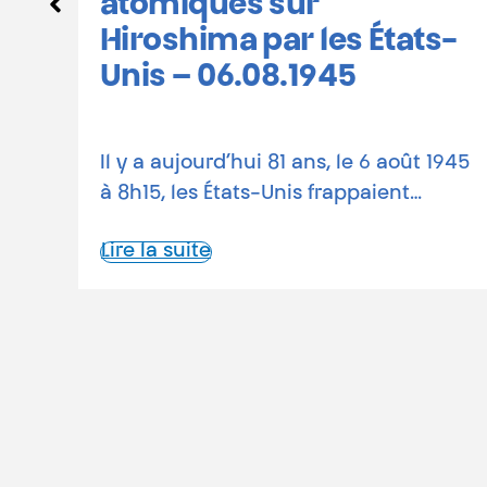
calendrier des
commémorations en
-
Belgique
81 ans depuis les bombardements
1945
atomiques Le 6 août 1945, une bombe
atomique états-unienne rasait…
Lire la suite