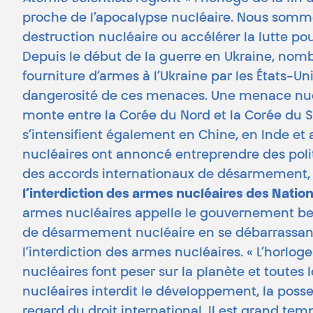
proche de l’apocalypse nucléaire. Nous somme
destruction nucléaire ou accélérer la lutte 
Depuis le début de la guerre en Ukraine, nom
fourniture d’armes à l’Ukraine par les États-Un
dangerosité de ces menaces. Une menace nucl
monte entre la Corée du Nord et la Corée du Sud
s’intensifient également en Chine, en Inde et 
nucléaires ont annoncé entreprendre des polit
des accords internationaux de désarmement, 
l’interdiction des armes nucléaires des Natio
armes nucléaires appelle le gouvernement belg
de désarmement nucléaire en se débarrassant d
l’interdiction des armes nucléaires. « L’horlo
nucléaires font peser sur la planète et toutes l
nucléaires interdit le développement, la posses
regard du droit international. Il est grand t