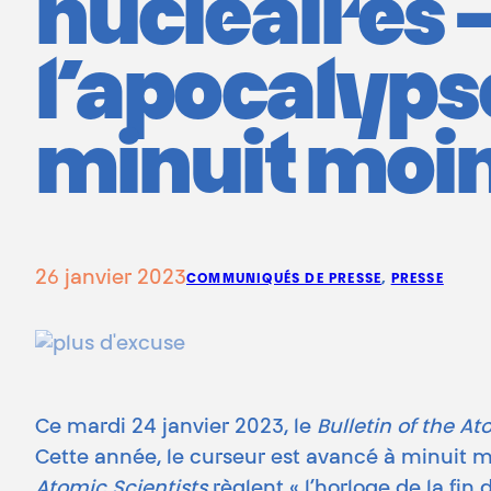
nucléaires –
l’apocalypse
minuit moin
26 janvier 2023
COMMUNIQUÉS DE PRESSE
, 
PRESSE
Ce mardi 24 janvier 2023, le
Bulletin of the At
Cette année, le curseur est avancé à minuit m
Atomic Scientists
règlent « l’horloge de la fin