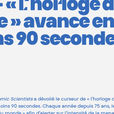
 « L’horloge 
 » avance enco
s 90 seconde
omic Scientists
a dévoilé le curseur de « l’horloge
oins 90 secondes. Chaque année depuis 75 ans, les
 du monde » afin d’alerter sur l’intensité de la men