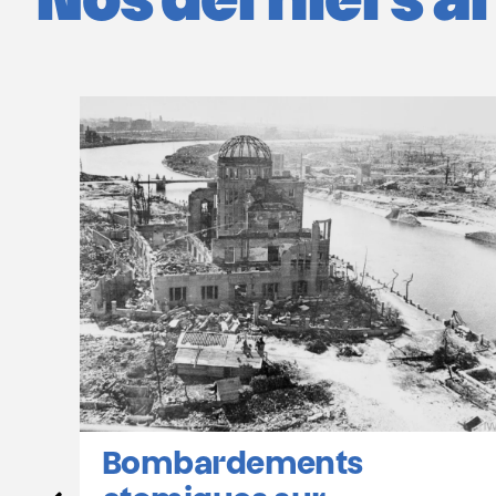
Nos derniers art
Hiroshima et Nagasaki :