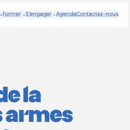
Former
S’engager
Agenda
Contactez-nous
e la
es armes