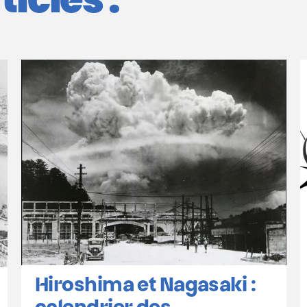
icles :
La CNAPD recrute des
bénévoles !
Des personnes oisives ou oiseaux,