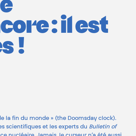
de
re : il est
s !
 de la fin du monde » (the Doomsday clock).
 scientifiques et les experts du
Bulletin of
ace nucléaire. Jamais, le curseur n’a été aussi