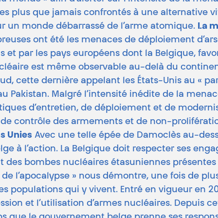
s plus que jamais confrontés à une alternative v
pour un monde débarrassé de l’arme atomique.
La m
breuses ont été les menaces de déploiement d’arse
is et par les pays européens dont la Belgique, favor
éaire est même observable au-delà du continent 
, cette dernière appelant les États-Unis au « parta
au Pakistan. Malgré l’intensité inédite de la menac
iques d’entretien, de déploiement et de modernisat
de contrôle des armements et de non-proliférati
ns Unies
Avec une telle épée de Damoclès au-dessus
e à l’action. La Belgique doit respecter ses eng
es bombes nucléaires étasuniennes présentes sur s
ge de l’apocalypse » nous démontre, une fois de pl
es populations qui y vivent. Entré en vigueur en 202
sion et l’utilisation d’armes nucléaires. Depuis ce
emps que le gouvernement belge prenne ses respons