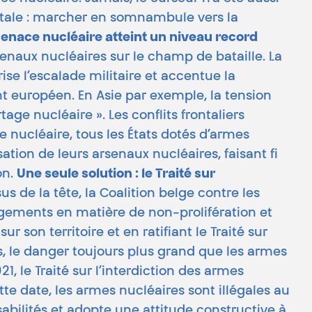
itale : marcher en somnambule vers la
enace nucléaire atteint un niveau record
naux nucléaires sur le champ de bataille. La
ise l’escalade militaire et accentue la
européen. En Asie par exemple, la tension
ge nucléaire ». Les conflits frontaliers
e nucléaire, tous les États dotés d’armes
ion de leurs arsenaux nucléaires, faisant fi
on.
Une seule solution : le Traité sur
 de la tête, la Coalition belge contre les
agements en matière de non-prolifération et
on territoire et en ratifiant le Traité sur
us, le danger toujours plus grand que les armes
1, le Traité sur l’interdiction des armes
tte date, les armes nucléaires sont illégales au
abilités et adopte une attitude constructive à