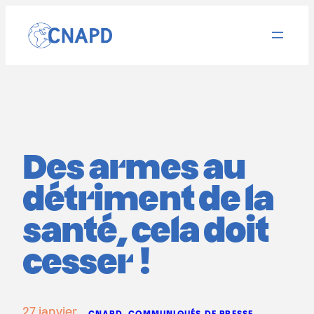
Aller
au
contenu
Des armes au
détriment de la
santé, cela doit
cesser !
27 janvier