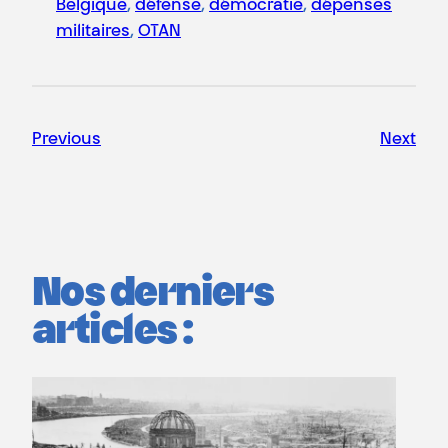
Belgique
, 
défense
, 
démocratie
, 
dépenses
militaires
, 
OTAN
Previous
Next
Nos derniers
articles :