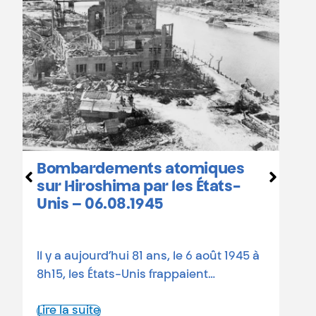
Hiroshima et Nagasaki :
calendrier des
commémorations en Belgique
81 ans depuis les bombardements
 à
atomiques Le 6 août 1945, une bombe
atomique états-unienne rasait…