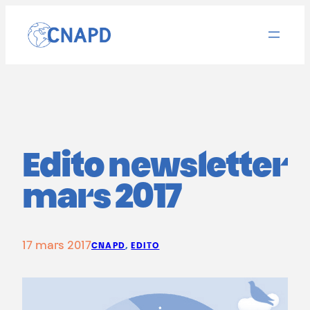
Aller
au
contenu
Edito newsletter
mars 2017
17 mars 2017
CNAPD
, 
EDITO