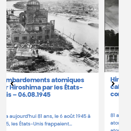
Hiroshima et Nagasaki :
calendrier des
commémorations en Belgique
81 ans depuis les bombardements
atomiques Le 6 août 1945, une bombe
atomique états-unienne rasait…