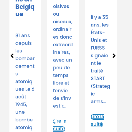
Belgiq
oisives
3
ue
ou
Il y a 35
oiseaux,
ans, les
ordinair
3
États-
81 ans
es donc
ju
Unis et
depuis
extraord
j
l’URSS
les
inaires,
m
signaie
bombar
avec un
e
nt le
dement
peu de
C
traité
s
temps
l
START
atomiq
libre et
d
(Strateg
ues Le 6
l’envie
ê
ic
août
de s’inv
h
arms…
1945,
estir…
s
une
l
Lire la
bombe
Lire la
e
suite
atomiq
suite