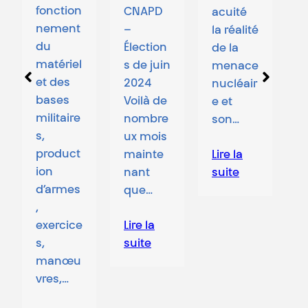
fonction
CNAPD
l
acuité
nement
–
a
la réalité
du
Élection
u
de la
matériel
s de juin
n
menace
et des
2024
u
nucléair
bases
Voilà de
c
e et
militaire
nombre
s
son…
s,
ux mois
q
product
mainte
Lire la
ion
L
nant
suite
d’armes
s
que…
,
exercice
Lire la
s,
suite
manœu
vres,…