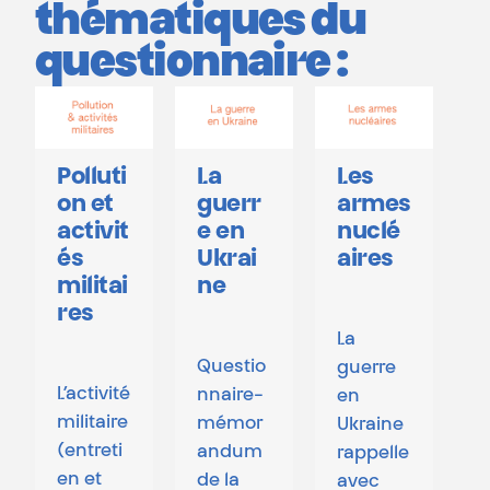
thématiques du
questionnaire :
L
Polluti
La
Les
B
on et
guerr
armes
u
activit
e en
nuclé
l
és
Ukrai
aires
militai
ne
res
L
La
Questio
guerre
L’activité
nnaire-
t
en
militaire
mémor
M
Ukraine
(entreti
andum
e
rappelle
en et
de la
2
avec