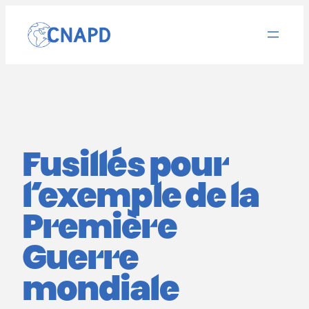
Aller
au
contenu
Fusillés pour
l’exemple de la
Première
Guerre
mondiale