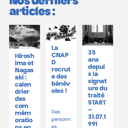
Nos derniers
articles :
La
35
C
CNAP
Hirosh
ans
e
D
ima et
depui
T
recrut
Nagas
s la
e des
aki :
signat
ê
bénév
calen
ure du
oles !
drier
traité
n
des
START
Ê
com
–
l
Des
mém
31.07.1
personn
oratio
991
es
ns en