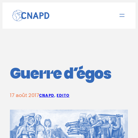
Aller
au
contenu
Guerre d’égos
17 août 2017
CNAPD
, 
EDITO