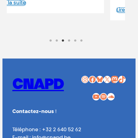
Lire la suite
Instagram
Facebook
Bluesky
X
Mastodon
TikTok
CNAPD
YouTube
Spotify
SoundCloud
Contactez-nous
!
Téléphone : +32 2 640 52 62
E-mail : info@cnapd.be