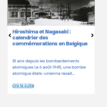
L
b
Hiroshima et Nagasaki :
D
calendrier des
o
commémorations en Belgique
a
d
81 ans depuis les bombardements
L
atomiques Le 6 août 1945, une bombe
atomique états-unienne rasait…
Lire la suite