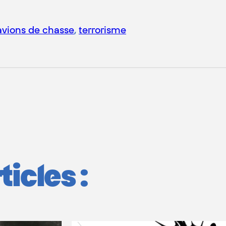
avions de chasse
, 
terrorisme
icles :