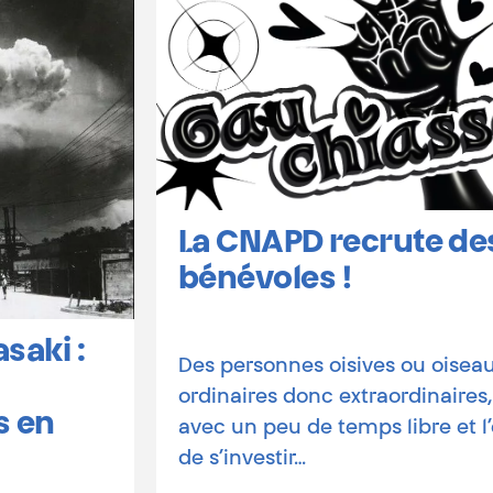
La CNAPD recrute des
bénévoles !
Des personnes oisives ou oiseaux,
ordinaires donc extraordinaires,
avec un peu de temps libre et l’envie
de s’investir…