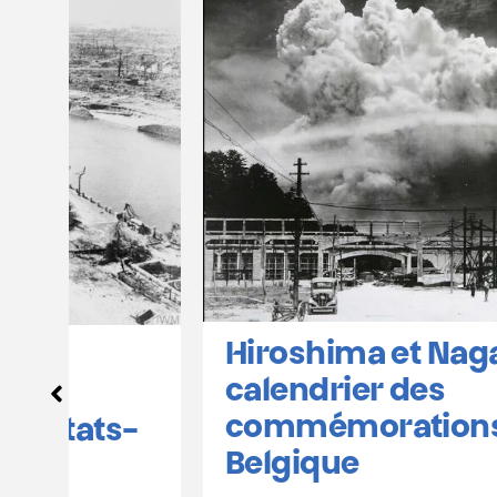
Hiroshima et Nagasaki :
calendrier des
commémorations en
-
Belgique