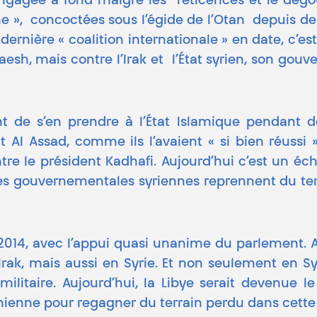
 engagée à fond malgré les réticences et le dégoû
sme », concoctées sous l’égide de l’Otan depuis d
dernière « coalition internationale » en date, c’est
sh, mais contre l’Irak et l’État syrien, son gouve
nt de s’en prendre à l’État Islamique pendant d
nt Al Assad, comme ils l’avaient « si bien réussi 
re le président Kadhafi. Aujourd’hui c’est un éc
ces gouvernementales syriennes reprennent du terr
s 2014, avec l’appui quasi unanime du parlement. A
rak, mais aussi en Syrie. Et non seulement en Syr
militaire. Aujourd’hui, la Libye serait devenue l
anienne pour regagner du terrain perdu dans cett