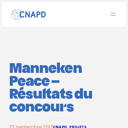
Aller
au
contenu
Manneken
Peace –
Résultats du
concours
22 septembre 2013
CNAPD
, 
PROJETS