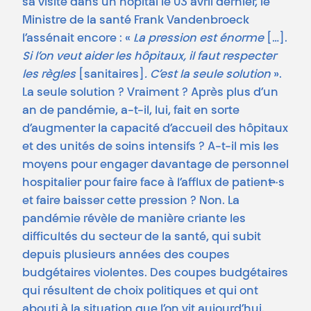
sa visite dans un hôpital le 03 avril dernier, le
Ministre de la santé Frank Vandenbroeck
l’assénait encore : «
La pression est énorme
[…].
Si l’on veut aider les hôpitaux, il faut respecter
les règles
[sanitaires]
. C’est la seule solution
».
La seule solution ? Vraiment ? Après plus d’un
an de pandémie, a-t-il, lui, fait en sorte
d’augmenter la capacité d’accueil des hôpitaux
et des unités de soins intensifs ? A-t-il mis les
moyens pour engager davantage de personnel
hospitalier pour faire face à l’afflux de patient·e·s
et faire baisser cette pression ? Non. La
pandémie révèle de manière criante les
difficultés du secteur de la santé, qui subit
depuis plusieurs années des coupes
budgétaires violentes. Des coupes budgétaires
qui résultent de choix politiques et qui ont
abouti à la situation que l’on vit aujourd’hui.