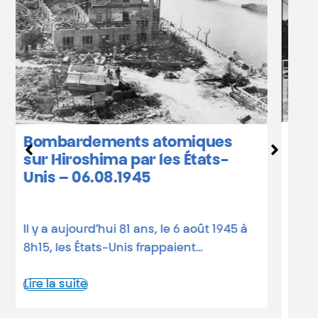
Hiroshima et Nagasaki :
calendrier des
commémorations en Belgique
81 ans depuis les bombardements
atomiques Le 6 août 1945, une bombe
atomique états-unienne rasait…
Lire la suite