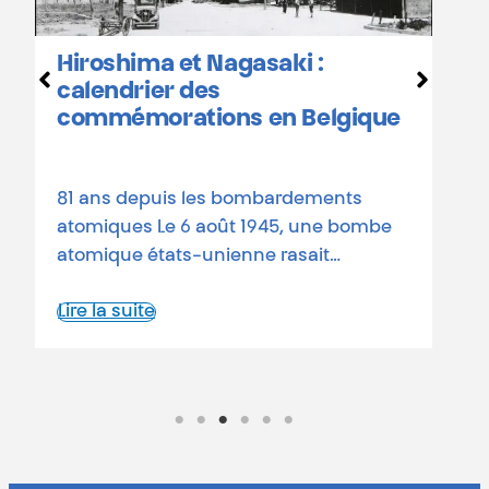
Hiroshima et Nagasaki :
D
calendrier des
o
commémorations en Belgique
a
d
81 ans depuis les bombardements
L
atomiques Le 6 août 1945, une bombe
atomique états-unienne rasait…
Lire la suite