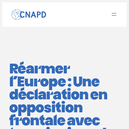
Aller
au
contenu
Réarmer
l’Europe : Une
déclaration en
opposition
frontale avec