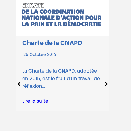
arte de la CNAPD
 Octobre 2016
Mémorandum
fédérales et
 Charte de la CNAPD, adoptée
2014
2015, est le fruit d’un travail de
22 Janvier 2016
flexion…
La CNAPD profit
e la suite
électorales pour
partis politiques
revendications 