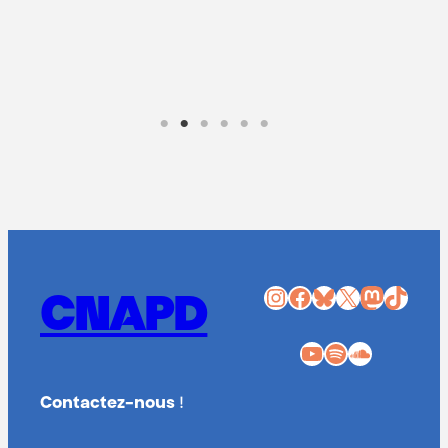
Lire la suite
Instagram
Facebook
Bluesky
X
Mastodon
TikTok
CNAPD
YouTube
Spotify
SoundCloud
Contactez-nous
!