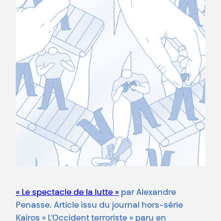
« Le spectacle de la lutte »
par Alexandre
Penasse. Article issu du journal hors-série
Kairos « L’Occident terroriste » paru en