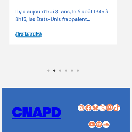
81
Il y a aujourd’hui 81 ans, le 6 août 1945 à
at
8h15, les États-Unis frappaient…
at
Lire la suite
Li
Instagram
Facebook
Bluesky
X
Mastodon
TikTok
CNAPD
YouTube
Spotify
SoundCloud