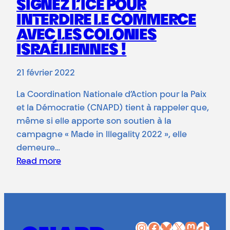
SIGNEZ L’ICE POUR
INTERDIRE LE COMMERCE
AVEC LES COLONIES
ISRAÉLIENNES !
21 février 2022
La Coordination Nationale d’Action pour la Paix
et la Démocratie (CNAPD) tient à rappeler que,
même si elle apporte son soutien à la
campagne « Made in Illegality 2022 », elle
demeure…
Read more
Instagram
Facebook
Bluesky
X
Mastodon
TikTok