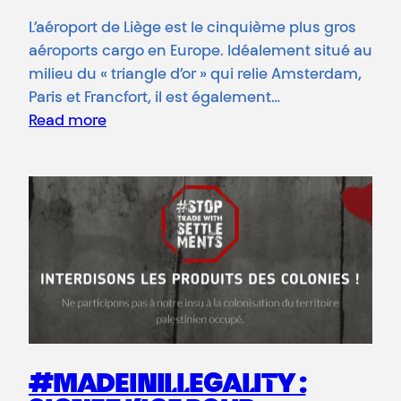
L’aéroport de Liège est le cinquième plus gros
aéroports cargo en Europe. Idéalement situé au
milieu du « triangle d’or » qui relie Amsterdam,
Paris et Francfort, il est également…
Read more
#MADEINILLEGALITY :