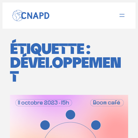
Aller
au
contenu
ÉTIQUETTE :
DÉVELOPPEMEN
T