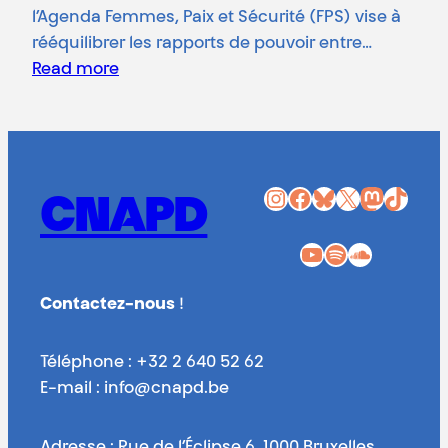
l’Agenda Femmes, Paix et Sécurité (FPS) vise à
rééquilibrer les rapports de pouvoir entre…
Read more
Instagram
Facebook
Bluesky
X
Mastodon
TikTok
CNAPD
YouTube
Spotify
SoundCloud
Contactez-nous
!
Téléphone : +32 2 640 52 62
E-mail : info@cnapd.be
Adresse : Rue de l’Éclipse 6, 1000 Bruxelles