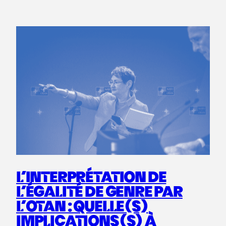
L’INTERPRÉTATION DE
L’ÉGALITÉ DE GENRE PAR
L’OTAN : QUELLE(S)
IMPLICATIONS(S) À