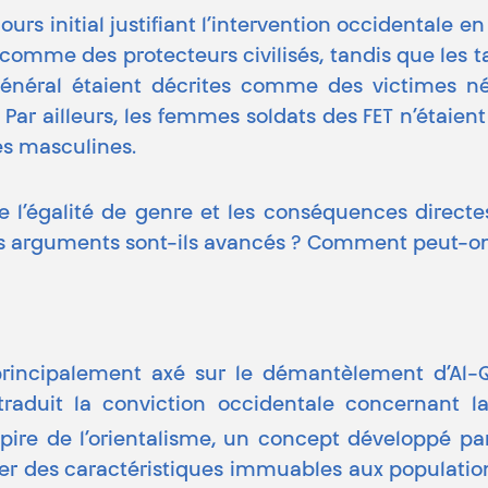
urs initial justifiant l’intervention occidentale 
és comme des protecteurs civilisés, tandis que le
néral étaient décrites comme des victimes néce
re. Par ailleurs, les femmes soldats des FET n’étai
és masculines.
e l’égalité de genre et les conséquences directe
i ces arguments sont-ils avancés ? Comment peut-
 principalement axé sur le démantèlement d’Al-Qa
raduit la conviction occidentale concernant la
spire de l’orientalisme, un concept développé p
buer des caractéristiques immuables aux populatio