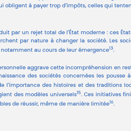
 qui obligent à payer trop d’impôts, celles qui tent
raduit par un rejet total de l’État moderne : ces Ét
herchent par nature à changer la société. Les so
13
sé, notamment au cours de leur émergence
.
personnelle aggrave cette incompréhension en res
nnaissance des sociétés concernées les pousse
de l’importance des histoires et des traditions l
15
égient des modèles universels
. Ces initiatives 
16
tibles de réussir, même de manière limitée
.