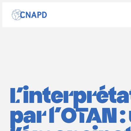
Aller
au
contenu
L’interpréta
par l’OTAN :