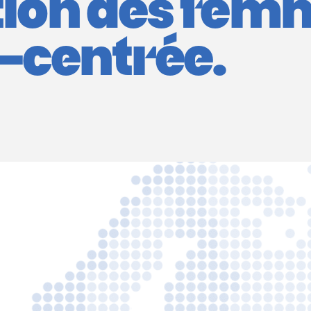
tion des fem
-centrée.