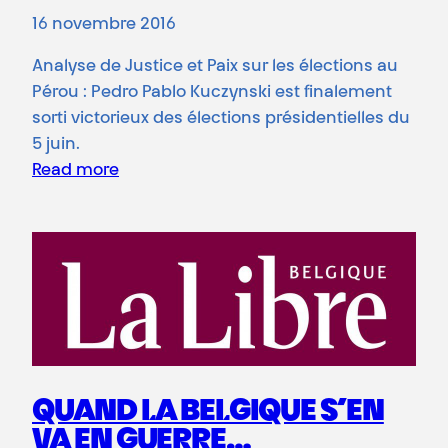
16 novembre 2016
Analyse de Justice et Paix sur les élections au
Pérou : Pedro Pablo Kuczynski est finalement
sorti victorieux des élections présidentielles du
5 juin.
Read more
QUAND LA BELGIQUE S’EN
VA EN GUERRE…