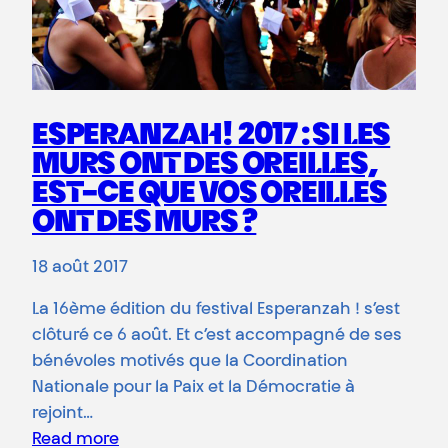
ESPERANZAH! 2017 : SI LES
MURS ONT DES OREILLES,
EST-CE QUE VOS OREILLES
ONT DES MURS ?
18 août 2017
La 16ème édition du festival Esperanzah ! s’est
clôturé ce 6 août. Et c’est accompagné de ses
bénévoles motivés que la Coordination
Nationale pour la Paix et la Démocratie à
rejoint…
Read more