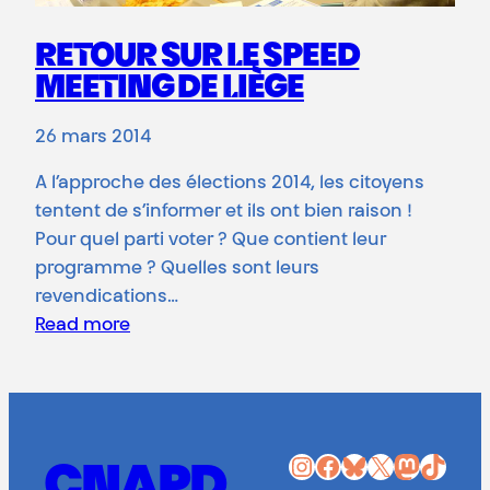
RETOUR SUR LE SPEED
MEETING DE LIÈGE
26 mars 2014
A l’approche des élections 2014, les citoyens
tentent de s’informer et ils ont bien raison !
Pour quel parti voter ? Que contient leur
programme ? Quelles sont leurs
revendications…
Read more
Instagram
Facebook
Bluesky
X
Mastodon
TikTok
CNAPD