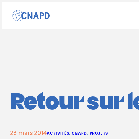
Aller
au
contenu
Retour sur 
26 mars 2014
ACTIVITÉS
, 
CNAPD
, 
PROJETS