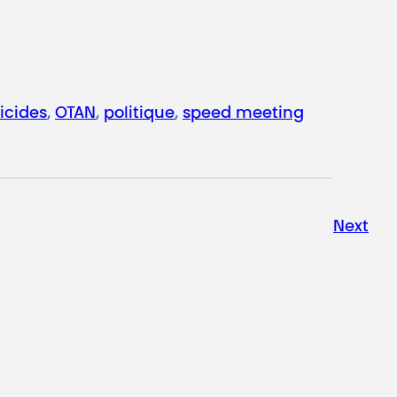
ticides
, 
OTAN
, 
politique
, 
speed meeting
Next