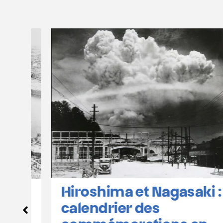
Hiroshima et Nagasaki :
calendrier des