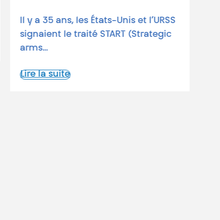
Il y a 35 ans, les États-Unis et l’URSS
30 
signaient le traité START (Strategic
Tra
arms…
en
A…
Lire la suite
Lir