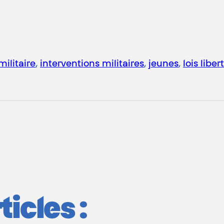
militaire
, 
interventions militaires
, 
jeunes
, 
lois liber
icles :