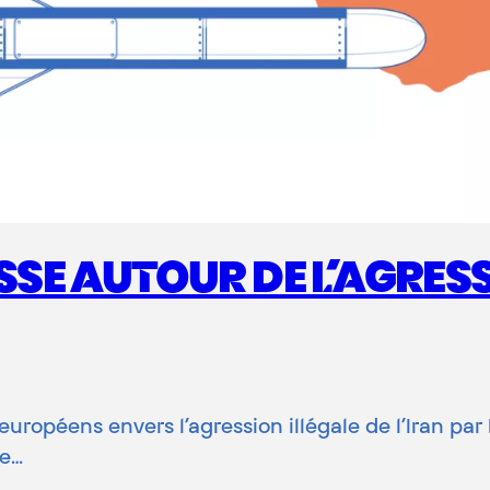
E AUTOUR DE L’AGRESS
péens envers l’agression illégale de l’Iran par Is
ue…