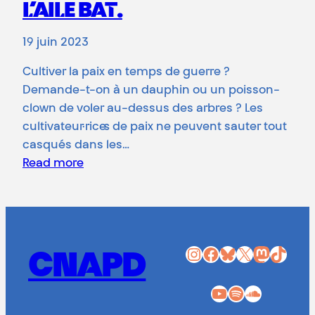
L’AILE BAT.
19 juin 2023
Cultiver la paix en temps de guerre ?
Demande-t-on à un dauphin ou un poisson-
clown de voler au-dessus des arbres ? Les
cultivateur·rice·s de paix ne peuvent sauter tout
casqués dans les…
Read more
Instagram
Facebook
Bluesky
X
Mastodon
TikTok
CNAPD
YouTube
Spotify
SoundCloud