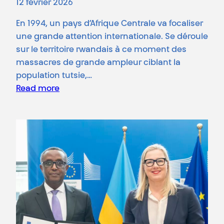
12 février 2026
En 1994, un pays d’Afrique Centrale va focaliser
une grande attention internationale. Se déroule
sur le territoire rwandais à ce moment des
massacres de grande ampleur ciblant la
population tutsie,…
Read more