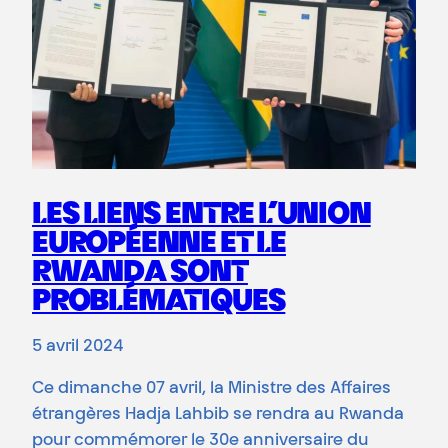
LES LIENS ENTRE L’UNION
EUROPÉENNE ET LE
RWANDA SONT
PROBLÉMATIQUES
5 avril 2024
Ce dimanche 07 avril, la Ministre des Affaires
étrangères Hadja Lahbib se rendra au Rwanda
pour commémorer le 30e anniversaire du