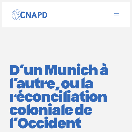
Aller
au
contenu
D’un Munich à
l’autre, ou la
réconciliation
coloniale de
l’Occident