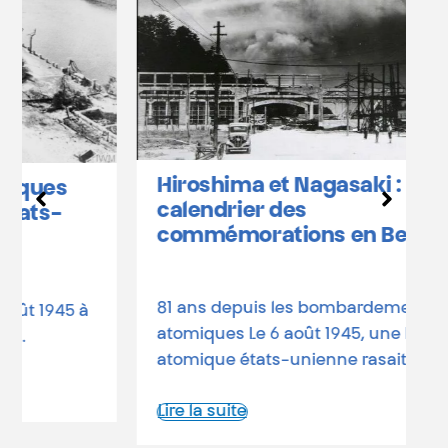
L
b
Hiroshima et Nagasaki :
D
calendrier des
o
commémorations en Belgique
a
d
81 ans depuis les bombardements
L
atomiques Le 6 août 1945, une bombe
atomique états-unienne rasait…
Lire la suite