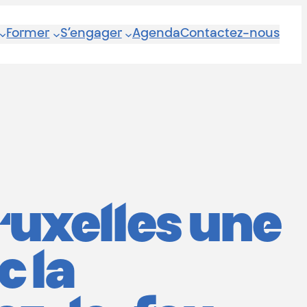
Former
S’engager
Agenda
Contactez-nous
ruxelles une
c la