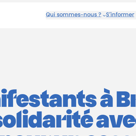
Qui sommes-nous ?
S’informer
festants à B
olidarité ave