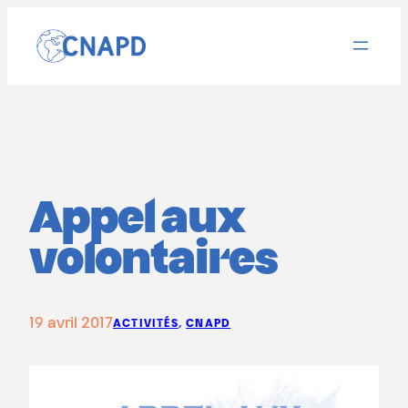
Aller
au
contenu
Appel aux
volontaires
19 avril 2017
ACTIVITÉS
, 
CNAPD