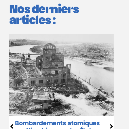
Nos derniers
articles :
Hiroshima et Nagasa
ts atomiques