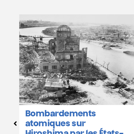
Hiroshima et Nagasaki :
calendrier des
commémorations en