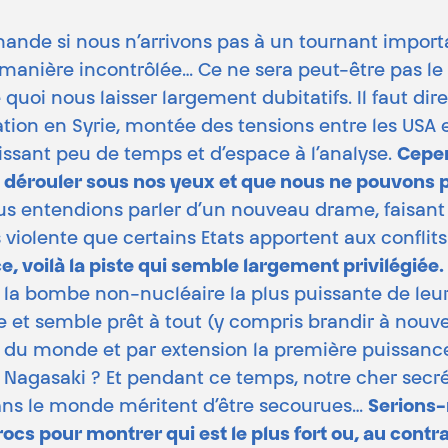
emande si nous n’arrivons pas à un tournant impor
anière incontrôlée… Ce ne sera peut-être pas le c
quoi nous laisser largement dubitatifs. Il faut di
ation en Syrie, montée des tensions entre les USA
ssant peu de temps et d’espace à l’analyse.
Cepen
se dérouler sous nos yeux et que nous ne pouvons 
us entendions parler d’un nouveau drame, faisan
us violente que certains Etats apportent aux confli
e, voilà la piste qui semble largement privilégiée.
er la bombe non-nucléaire la plus puissante de leu
rce et semble prêt à tout (y compris brandir à no
e du monde et par extension la première puissance
Nagasaki ? Et pendant ce temps, notre cher secrétai
ans le monde méritent d’être secourues…
Serions-
cs pour montrer qui est le plus fort ou, au contrai