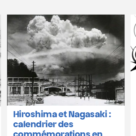
La CNAPD recrute des
bénévoles !
Des personnes oisives ou oiseaux,
ordinaires donc extraordinaires,