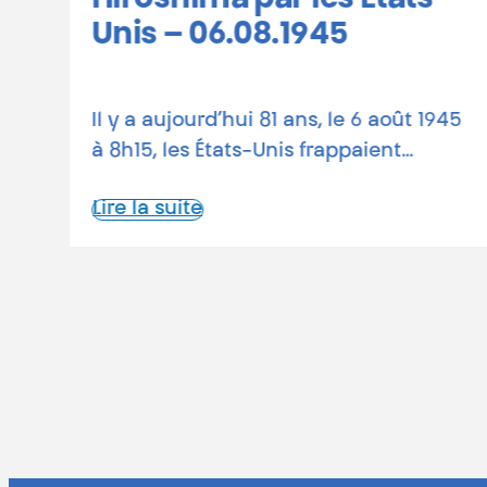
-
Belgique
81 ans depuis les bombardements
1945
atomiques Le 6 août 1945, une bombe
atomique états-unienne rasait…
Lire la suite