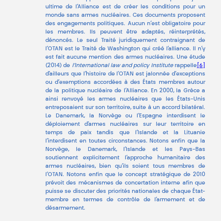
ultime de l’Alliance est de créer les conditions pour un
monde sans armes nucléaires. Ces documents proposent
des engagements politiques. Aucun n’est obligatoire pour
les membres. Ils peuvent être adaptés, réinterprétés,
dénoncés. Le seul Traité juridiquement contraignant de
l’OTAN est le Traité de Washington qui créé l’alliance. Il n’y
est fait aucune mention des armes nucléaires. Une étude
(2014) de
l’International law and policy Institute
rappelle
[6]
d’ailleurs que l’histoire de l’OTAN est jalonnée d’exceptions
ou d’exemptions accordées à des États membres autour
de la politique nucléaire de l’Alliance. En 2000, la Grèce a
ainsi renvoyé les armes nucléaires que les États-Unis
entreposaient sur son territoire, suite à un accord bilatéral.
Le Danemark, la Norvège ou l’Espagne interdisent le
déploiement d’armes nucléaires sur leur territoire en
temps de paix tandis que l’Islande et la Lituanie
l’interdisent en toutes circonstances. Notons enfin que la
Norvège, le Danemark, l’Islande et les Pays-Bas
soutiennent explicitement l’approche humanitaire des
armes nucléaires, bien qu’ils soient tous membres de
l’OTAN. Notons enfin que le concept stratégique de 2010
prévoit des mécanismes de concertation interne afin que
puisse se discuter des priorités nationales de chaque État-
membre en termes de contrôle de l’armement et de
désarmement.