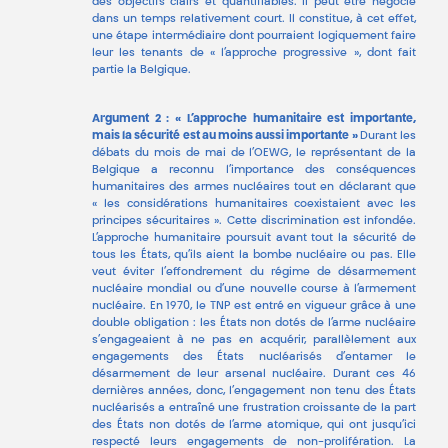
des objectifs clairs et quantifiables. Il peut être négocié
dans un temps relativement court. Il constitue, à cet effet,
une étape intermédiaire dont pourraient logiquement faire
leur les tenants de « l’approche progressive », dont fait
partie la Belgique.
Argument 2 : « L’approche humanitaire est importante,
mais la sécurité est au moins aussi importante »
Durant les
débats du mois de mai de l’OEWG, le représentant de la
Belgique a reconnu l’importance des conséquences
humanitaires des armes nucléaires tout en déclarant que
« les considérations humanitaires coexistaient avec les
principes sécuritaires ». Cette discrimination est infondée.
L’approche humanitaire poursuit avant tout la sécurité de
tous les États, qu’ils aient la bombe nucléaire ou pas. Elle
veut éviter l’effondrement du régime de désarmement
nucléaire mondial ou d’une nouvelle course à l’armement
nucléaire. En 1970, le TNP est entré en vigueur grâce à une
double obligation : les États non dotés de l’arme nucléaire
s’engageaient à ne pas en acquérir, parallèlement aux
engagements des États nucléarisés d’entamer le
désarmement de leur arsenal nucléaire. Durant ces 46
dernières années, donc, l’engagement non tenu des États
nucléarisés a entraîné une frustration croissante de la part
des États non dotés de l’arme atomique, qui ont jusqu’ici
respecté leurs engagements de non-prolifération. La