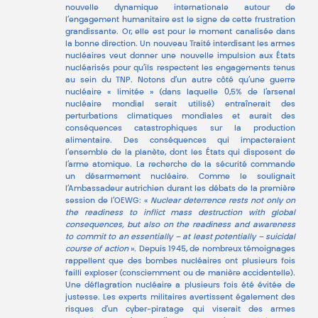
nouvelle dynamique internationale autour de
l’engagement humanitaire est le signe de cette frustration
grandissante. Or, elle est pour le moment canalisée dans
la bonne direction. Un nouveau Traité interdisant les armes
nucléaires veut donner une nouvelle impulsion aux États
nucléarisés pour qu’ils respectent les engagements tenus
au sein du TNP. Notons d’un autre côté qu’une guerre
nucléaire « limitée » (dans laquelle 0,5% de l’arsenal
nucléaire mondial serait utilisé) entraînerait des
perturbations climatiques mondiales et aurait des
conséquences catastrophiques sur la production
alimentaire. Des conséquences qui impacteraient
l’ensemble de la planète, dont les États qui disposent de
l’arme atomique. La recherche de la sécurité commande
un désarmement nucléaire. Comme le soulignait
l’Ambassadeur autrichien durant les débats de la première
session de l’OEWG: «
Nuclear deterrence rests not only on
the readiness to inflict mass destruction with global
consequences, but also on the readiness and awareness
to commit to an essentially – at least potentially – suicidal
course of action
». Depuis 1945, de nombreux témoignages
rappellent que des bombes nucléaires ont plusieurs fois
failli exploser (consciemment ou de manière accidentelle).
Une déflagration nucléaire a plusieurs fois été évitée de
justesse. Les experts militaires avertissent également des
risques d’un cyber-piratage qui viserait des armes