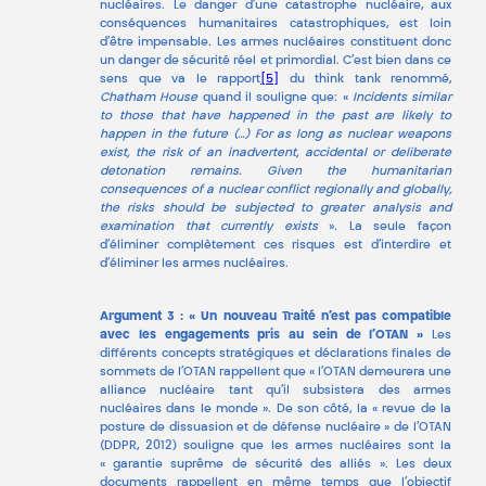
nucléaires. Le danger d’une catastrophe nucléaire, aux
conséquences humanitaires catastrophiques, est loin
d’être impensable. Les armes nucléaires constituent donc
un danger de sécurité réel et primordial. C’est bien dans ce
sens que va le rapport
[5]
du think tank renommé,
Chatham House
quand il souligne que: «
Incidents similar
to those that have happened in the past are likely to
happen in the future (…) For as long as nuclear weapons
exist, the risk of an inadvertent, accidental or deliberate
detonation remains. Given the humanitarian
consequences of a nuclear conflict regionally and globally,
the risks should be subjected to greater analysis and
examination that currently exists
»
.
La seule façon
d’éliminer complètement ces risques est d’interdire et
d’éliminer les armes nucléaires.
Argument 3 : « Un nouveau Traité n’est pas compatible
avec les engagements pris au sein de l’OTAN »
Les
différents concepts stratégiques et déclarations finales de
sommets de l’OTAN rappellent que « l’OTAN demeurera une
alliance nucléaire tant qu’il subsistera des armes
nucléaires dans le monde ». De son côté, la « revue de la
posture de dissuasion et de défense nucléaire » de l’OTAN
(DDPR, 2012) souligne que les armes nucléaires sont la
« garantie suprême de sécurité des alliés ». Les deux
documents rappellent en même temps que l’objectif