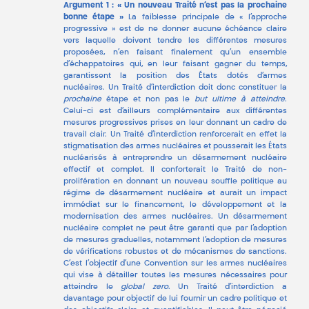
Argument 1 : « Un nouveau Traité n’est pas la prochaine
bonne étape »
La faiblesse principale de « l’approche
progressive » est de ne donner aucune échéance claire
vers laquelle doivent tendre les différentes mesures
proposées, n’en faisant finalement qu’un ensemble
d’échappatoires qui, en leur faisant gagner du temps,
garantissent la position des États dotés d’armes
nucléaires. Un Traité d’interdiction doit donc constituer la
prochaine
étape et non pas le
but ultime à atteindre
.
Celui-ci est d’ailleurs complémentaire aux différentes
mesures progressives prises en leur donnant un cadre de
travail clair. Un Traité d’interdiction renforcerait en effet la
stigmatisation des armes nucléaires et pousserait les États
nucléarisés à entreprendre un désarmement nucléaire
effectif et complet. Il conforterait le Traité de non-
prolifération en donnant un nouveau souffle politique au
régime de désarmement nucléaire et aurait un impact
immédiat sur le financement, le développement et la
modernisation des armes nucléaires. Un désarmement
nucléaire complet ne peut être garanti que par l’adoption
de mesures graduelles, notamment l’adoption de mesures
de vérifications robustes et de mécanismes de sanctions.
C’est l’objectif d’une Convention sur les armes nucléaires
qui vise à détailler toutes les mesures nécessaires pour
atteindre le
global zero
. Un Traité d’interdiction a
davantage pour objectif de lui fournir un cadre politique et