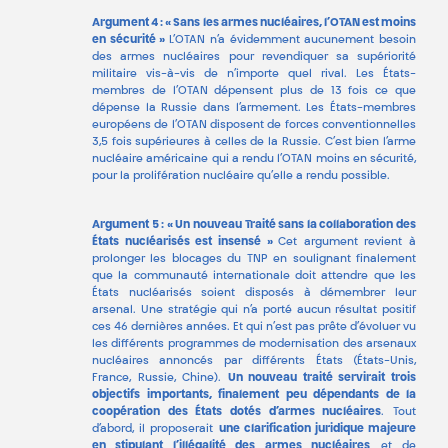
Argument 4 : « Sans les armes nucléaires, l’OTAN est moins
en sécurité »
L’OTAN n’a évidemment aucunement besoin
des armes nucléaires pour revendiquer sa supériorité
militaire vis-à-vis de n’importe quel rival. Les États-
membres de l’OTAN dépensent plus de 13 fois ce que
dépense la Russie dans l’armement. Les États-membres
européens de l’OTAN disposent de forces conventionnelles
3,5 fois supérieures à celles de la Russie. C’est bien l’arme
nucléaire américaine qui a rendu l’OTAN moins en sécurité,
pour la prolifération nucléaire qu’elle a rendu possible.
Argument 5 : « Un nouveau Traité sans la collaboration des
États nucléarisés est insensé »
Cet argument revient à
prolonger les blocages du TNP en soulignant finalement
que la communauté internationale doit attendre que les
États nucléarisés soient disposés à démembrer leur
arsenal. Une stratégie qui n’a porté aucun résultat positif
ces 46 dernières années. Et qui n’est pas prête d’évoluer vu
les différents programmes de modernisation des arsenaux
nucléaires annoncés par différents États (États-Unis,
France, Russie, Chine).
Un nouveau traité servirait trois
objectifs importants, finalement peu dépendants de la
coopération des États dotés d’armes nucléaires
. Tout
d’abord, il proposerait
une clarification juridique majeure
en stipulant l’illégalité des armes nucléaires
et de