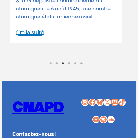
81 ans depuis les bombardements
L
atomiques Le 6 août 1945, une bombe
atomique états-unienne rasait…
Lire la suite
Instagram
Facebook
Bluesky
X
Mastodon
TikTok
CNAPD
YouTube
Spotify
SoundCloud
Contactez-nous
!