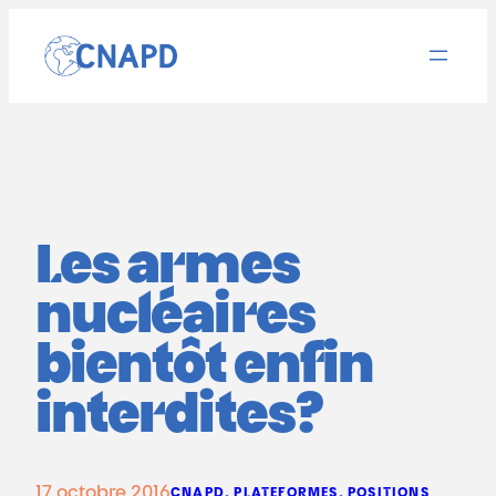
Aller
au
contenu
Les armes
nucléaires
bientôt enfin
interdites?
17 octobre 2016
CNAPD
, 
PLATEFORMES
, 
POSITIONS