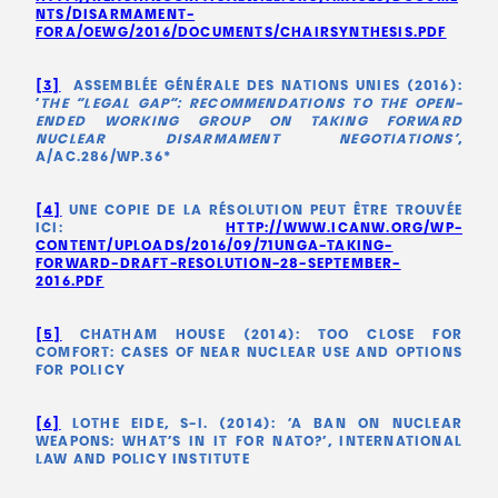
NTS/DISARMAMENT-
FORA/OEWG/2016/DOCUMENTS/CHAIRSYNTHESIS.PDF
[3]
ASSEMBLÉE GÉNÉRALE DES NATIONS UNIES (2016):
‘
THE “LEGAL GAP”: RECOMMENDATIONS TO THE OPEN-
ENDED WORKING GROUP ON TAKING FORWARD
NUCLEAR DISARMAMENT NEGOTIATIONS’
,
A/AC.286/WP.36*
[4]
UNE COPIE DE LA RÉSOLUTION PEUT ÊTRE TROUVÉE
ICI:
HTTP://WWW.ICANW.ORG/WP-
CONTENT/UPLOADS/2016/09/71UNGA-TAKING-
FORWARD-DRAFT-RESOLUTION-28-SEPTEMBER-
2016.PDF
[5]
CHATHAM HOUSE (2014): TOO CLOSE FOR
COMFORT: CASES OF NEAR NUCLEAR USE AND OPTIONS
FOR POLICY
[6]
LOTHE EIDE, S-I. (2014): ‘A BAN ON NUCLEAR
WEAPONS: WHAT’S IN IT FOR NATO?’, INTERNATIONAL
LAW AND POLICY INSTITUTE