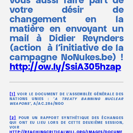
vous aussi faire part de
votre désir de
changement en la
matière en envoyant un
mail à Didier Reynders
(action à l’initiative de la
campagne NoNukes.be) !
http://ow.ly/SsiA305hzap
[1]
VOIR LE DOCUMENT DE L’ASSEMBLÉE GÉNÉRALE DES
NATIONS UNIES : ‘
A TREATY BANNING NUCLEAR
WEAPONS’
, A/AC.286/NGO
[2]
POUR UN RAPPORT SYNTHÉTIQUE DES ÉCHANGES
QUI ONT EU LIEU LORS DE CETTE DEUXIÈME SESSION,
VOIR
HTTP://REACHINGCRITICALWILL.ORG/IMAGES/DOCUME