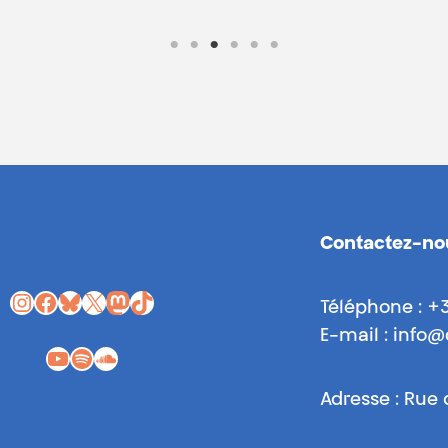
Contactez-no
Instagram
Facebook
Bluesky
X
Mastodon
TikTok
Téléphone : +
E-mail : info
YouTube
Spotify
SoundCloud
Adresse : Rue 