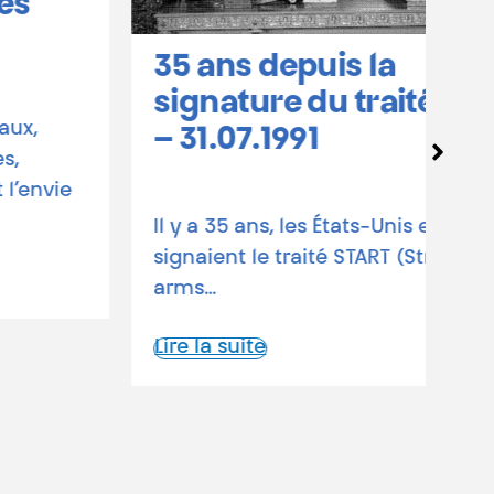
35 ans depuis la
Co
signature du traité START
hu
– 31.07.1991
en
Il y a 35 ans, les États-Unis et l’URSS
30 
signaient le traité START (Strategic
Tra
arms…
en
A…
Lire la suite
Lir