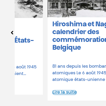
Hiroshima et Nagasaki :
calendrier des
commémorations en
-
Belgique
81 ans depuis les bombardements
1945
atomiques Le 6 août 1945, une bombe
atomique états-unienne rasait…
Lire la suite