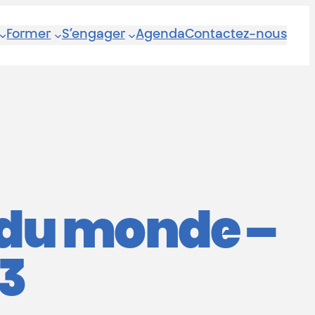
Former
S’engager
Agenda
Contactez-nous
 du monde –
3