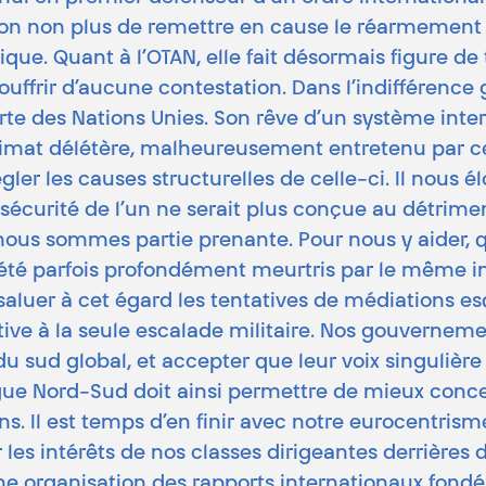
stion non plus de remettre en cause le réarmement
ique. Quant à l’OTAN, elle fait désormais figure d
frir d’aucune contestation. Dans l’indifférence gé
rte des Nations Unies. Son rêve d’un système inter
climat délétère, malheureusement entretenu par cer
gler les causes structurelles de celle-ci. Il nous 
 sécurité de l’un ne serait plus conçue au détrimen
 nous sommes partie prenante. Pour nous y aider, 
t été parfois profondément meurtris par le même 
saluer à cet égard les tentatives de médiations e
ative à la seule escalade militaire. Nos gouverneme
u sud global, et accepter que leur voix singulièr
gue Nord-Sud doit ainsi permettre de mieux concev
ns. Il est temps d’en finir avec notre eurocentrism
les intérêts de nos classes dirigeantes derrières d
e organisation des rapports internationaux fondés