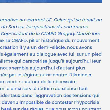
lternative au sommet UE-Celac qui se tenait au
t du Sud sur les questions du commerce
le Coprésident de la CNAPD Gregory Mauzé lors
pe.
La CNAPD, pilier historique du mouvement
création il y a un demi-siècle, nous avons
is également au dialogue avec lui, sur un pied
alisme qui caractérise jusqu’à aujourd’hui leur
 nous semble aujourd’hui d’autant plus
hée par le régime russe contre l’Ukraine a
on sacrée » autour de la nécessaire
 a ainsi servi à réduire au silence tout
ccidentaux dans l’aggravation des tensions qui
t devenu impossible de contester l’hypocrisie
l basé sur des règles, que nous avons pourtant