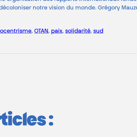
 de décoloniser notre vision du monde. Grégory Mau
rocentrisme
, 
OTAN
, 
paix
, 
solidarité
, 
sud
icles :