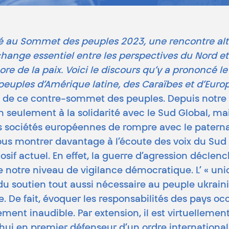
ticipé au Sommet des peuples 2023, une rencontre a
hange essentiel entre les perspectives du Nord e
ore de la paix.
Voici le discours qu’y a prononcé 
s peuples d’Amérique latine, des Caraïbes et d’Euro
nue de ce contre-sommet des peuples. Depuis notre 
seulement à la solidarité avec le Sud Global, ma
 des sociétés européennes de rompre avec le patern
ous montrer davantage à l’écoute des voix du Sud
sif actuel. En effet, la guerre d’agression déclenc
 notre niveau de vigilance démocratique. L’ « uni
 soutien tout aussi nécessaire au peuple ukrainien
re. De fait, évoquer les responsabilités des pays o
ment inaudible. Par extension, il est virtuellemen
d’hui en premier défenseur d’un ordre internationa