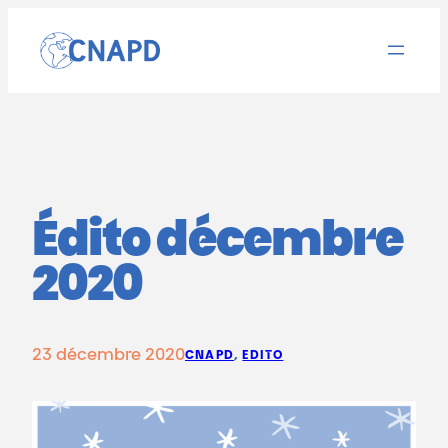
Aller
au
contenu
Édito décembre
2020
23 décembre 2020
CNAPD
, 
EDITO