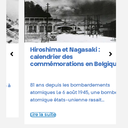
L
b
Hiroshima et Nagasaki :
D
calendrier des
o
commémorations en Belgique
a
d
81 ans depuis les bombardements
L
atomiques Le 6 août 1945, une bombe
atomique états-unienne rasait…
Lire la suite