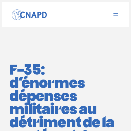
Aller
au
contenu
F-35:
d’énormes
dépenses
militaires au
détriment de la