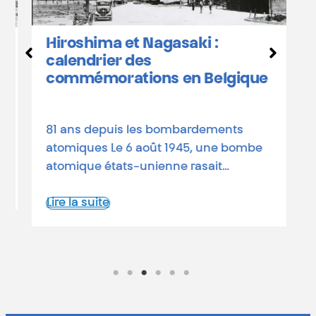
Hiroshima et Nagasaki :
D
calendrier des
o
commémorations en Belgique
a
d
81 ans depuis les bombardements
L
atomiques Le 6 août 1945, une bombe
atomique états-unienne rasait…
Lire la suite