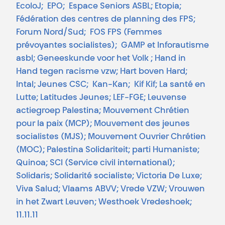
EcoloJ; EPO; Espace Seniors ASBL; Etopia;
Fédération des centres de planning des FPS;
Forum Nord/Sud; FOS FPS (Femmes
prévoyantes socialistes); GAMP et Inforautisme
asbl; Geneeskunde voor het Volk ; Hand in
Hand tegen racisme vzw; Hart boven Hard;
Intal; Jeunes CSC; Kan-Kan; Kif Kif; La santé en
Lutte; Latitudes Jeunes; LEF-FGE; Leuvense
actiegroep Palestina; Mouvement Chrétien
pour la paix (MCP); Mouvement des jeunes
socialistes (MJS); Mouvement Ouvrier Chrétien
(MOC); Palestina Solidariteit; parti Humaniste;
Quinoa; SCI (Service civil international);
Solidaris; Solidarité socialiste; Victoria De Luxe;
Viva Salud; Vlaams ABVV; Vrede VZW; Vrouwen
in het Zwart Leuven; Westhoek Vredeshoek;
11.11.11