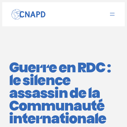
Aller
au
contenu
Guerre en RDC :
le silence
assassin de la
Communauté
internationale