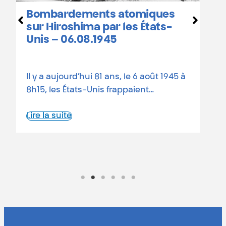
Hiroshima et Nagasaki :
atomiques
calendrier des
les États-
commémorations en Bel
81 ans depuis les bombardeme
, le 6 août 1945 à
atomiques Le 6 août 1945, une
ppaient…
atomique états-unienne rasait
Lire la suite