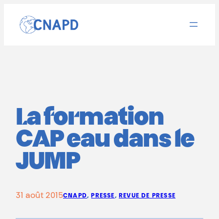
Aller
au
contenu
La formation
CAP eau dans le
JUMP
31 août 2015
CNAPD
, 
PRESSE
, 
REVUE DE PRESSE