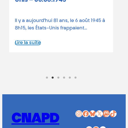
81 ans depuis les bombardements
6 août 1945 à
atomiques Le 6 août 1945, une bom
ent…
atomique états-unienne rasait…
Lire la suite
Instagram
Facebook
Bluesky
X
Mastodon
TikTok
CNAPD