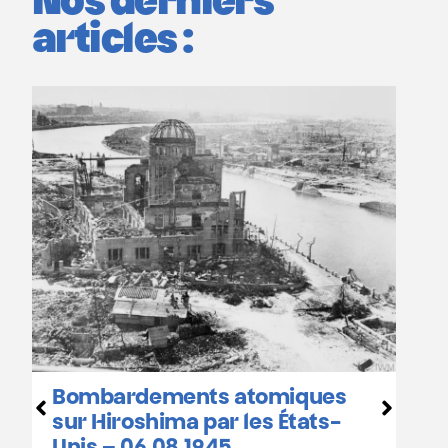
Nos derniers
articles :
Hiroshima et Nagasaki :
miques
calendrier des
États-
commémorations en Belgiq