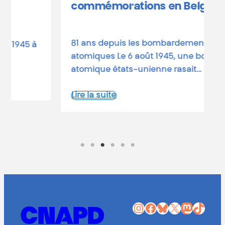
commémorations en Belgique
a
d
81 ans depuis les bombardements
L
atomiques Le 6 août 1945, une bombe
atomique états-unienne rasait…
Lire la suite
Instagram
Facebook
Bluesky
X
Mastodon
TikTok
CNAPD