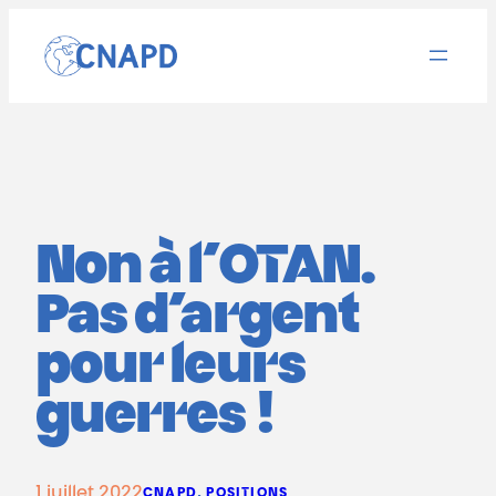
Aller
au
contenu
Non à l’OTAN.
Pas d’argent
pour leurs
guerres !
1 juillet 2022
CNAPD
, 
POSITIONS