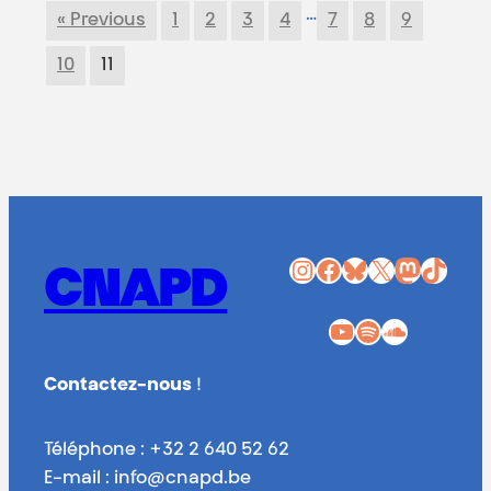
…
« Previous
1
2
3
4
7
8
9
10
11
Instagram
Facebook
Bluesky
X
Mastodon
TikTok
CNAPD
YouTube
Spotify
SoundCloud
Contactez-nous
!
Téléphone : +32 2 640 52 62
E-mail : info@cnapd.be